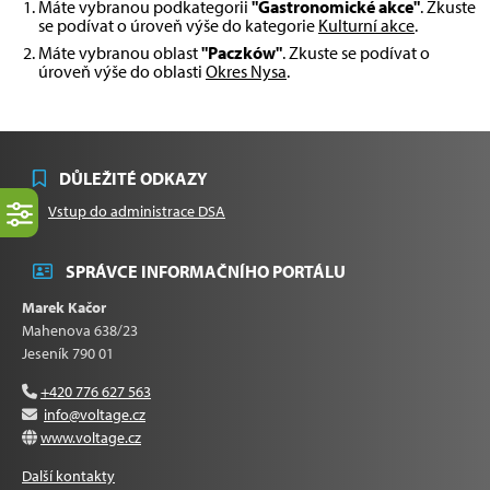
Máte vybranou podkategorii
"Gastronomické akce"
. Zkuste
se podívat o úroveň výše do kategorie
Kulturní akce
.
Máte vybranou oblast
"Paczków"
. Zkuste se podívat o
úroveň výše do oblasti
Okres Nysa
.
DŮLEŽITÉ ODKAZY
Vstup do administrace DSA
SPRÁVCE INFORMAČNÍHO PORTÁLU
Marek Kačor
Mahenova 638/23
Jeseník 790 01
+420 776 627 563
info@voltage.cz
www.voltage.cz
Další kontakty