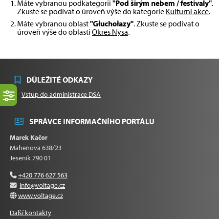
Máte vybranou podkategorii
"Pod širým nebem / festivaly"
.
Zkuste se podívat o úroveň výše do kategorie
Kulturní akce
.
Máte vybranou oblast
"Głuchołazy"
. Zkuste se podívat o
úroveň výše do oblasti
Okres Nysa
.
DŮLEŽITÉ ODKAZY
Vstup do administrace DSA
SPRÁVCE INFORMAČNÍHO PORTÁLU
Marek Kačor
Mahenova 638/23
Jeseník 790 01
+420 776 627 563
info@voltage.cz
www.voltage.cz
Další kontakty