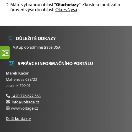
Máte vybranou oblast
"Głuchołazy"
. Zkuste se podívat o
úroveň výše do oblasti
Okres Nysa
.
DŮLEŽITÉ ODKAZY
Vstup do administrace DSA
SPRÁVCE INFORMAČNÍHO PORTÁLU
Marek Kačor
Mahenova 638/23
Jeseník 790 01
+420 776 627 563
info@voltage.cz
www.voltage.cz
Další kontakty