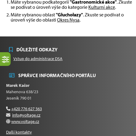
Máte vybranou podkategorii
"Gastronomické akce"
. Zkuste
se podívat o úroveň výše do kategorie
Kulturní akce
.
Máte vybranou oblast
"Głuchołazy"
. Zkuste se podívat o
úroveň výše do oblasti
Okres Nysa
.
DŮLEŽITÉ ODKAZY
Vstup do administrace DSA
SPRÁVCE INFORMAČNÍHO PORTÁLU
Marek Kačor
Mahenova 638/23
Jeseník 790 01
+420 776 627 563
info@voltage.cz
www.voltage.cz
Další kontakty