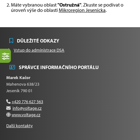
Máte vybranou oblast
"Ostružná"
. Zkuste se podívat o
úroveň výše do oblasti
Mikroregion Jesenicka
.
DŮLEŽITÉ ODKAZY
Vstup do administrace DSA
SPRÁVCE INFORMAČNÍHO PORTÁLU
Marek Kačor
Mahenova 638/23
Jeseník 790 01
+420 776 627 563
info@voltage.cz
www.voltage.cz
Další kontakty