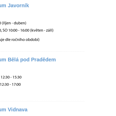
um Javorník
0 (říjen - duben)
0, SO 10:00 - 16:00 (květen - září)
uje dle ročního období)
rum Bělá pod Pradědem
 12:30 - 15:30
 12:30 - 17:00
rum Vidnava