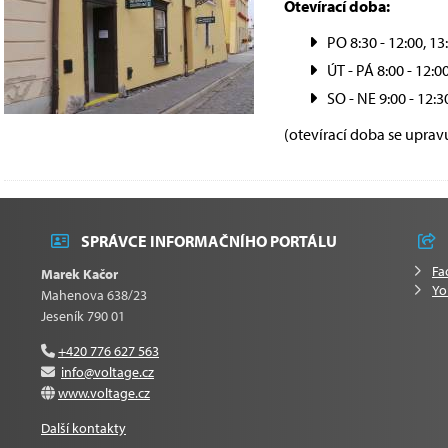
Otevírací doba:
PO 8:30 - 12:00, 13
ÚT - PÁ 8:00 - 12:00
SO - NE 9:00 - 12:3
(otevírací doba se uprav
SPRÁVCE INFORMAČNÍHO PORTÁLU
Fa
Marek Kačor
Yo
Mahenova 638/23
Jeseník 790 01
+420 776 627 563
info@voltage.cz
www.voltage.cz
Další kontakty