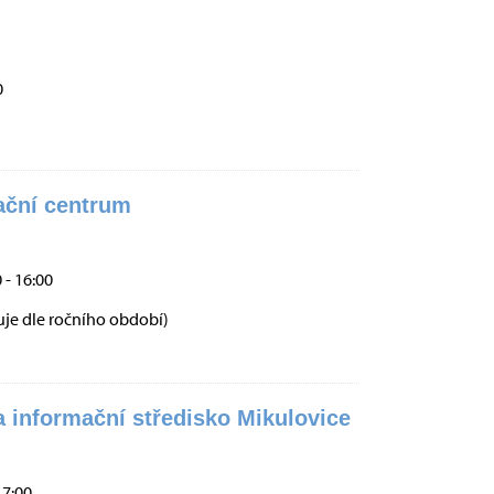
0
ační centrum
 - 16:00
uje dle ročního období)
a informační středisko Mikulovice
17:00