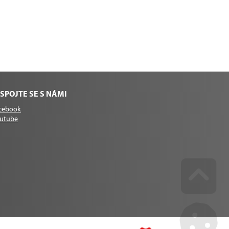
SPOJTE SE S NÁMI
cebook
utube
Go u