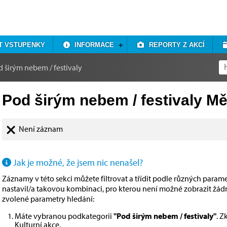
T VSTUPENKY
INFORMACE
REPORTY Z AKCÍ
 širým nebem / festivaly
Pod širým nebem / festivaly Mě
Není záznam
Jak je možné, že jsem nic nenašel?
Záznamy v této sekci můžete filtrovat a třídit podle různých paramet
nastavil/a takovou kombinaci, pro kterou není možné zobrazit žá
zvolené parametry hledání:
Máte vybranou podkategorii
"Pod širým nebem / festivaly"
. Z
Kulturní akce
.