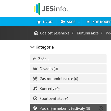
ÚVOD
AKCE
KDE KOUPI
Události jesenicka
Kulturní akce
Pod
Kategorie
Zpět ...
Divadlo
(0)
Gastronomické akce
(0)
Koncerty
(0)
Sportovní akce
(0)
Pod širým nebem / festivaly
(0)