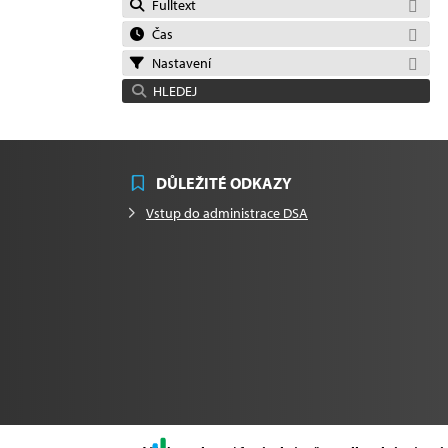
Fulltext
Čas
Nastavení
HLEDEJ
DŮLEŽITÉ ODKAZY
Vstup do administrace DSA