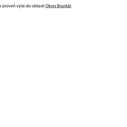
 o úroveň výše do oblasti
Okres Bruntál
.