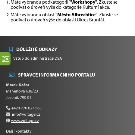
Máte vybranou podkategorii
"Workshopy"
. Zkuste se
podívat o úroveň výše do kategorie
Kulturní akce
.
Máte vybranou oblast
"Město Albrechtice"
. Zkuste se
podívat o úroveň výše do oblasti
Okres Bruntál
.
DŮLEŽITÉ ODKAZY
Vstup do administrace DSA
SPRÁVCE INFORMAČNÍHO PORTÁLU
Marek Kačor
Mahenova 638/23
Jeseník 790 01
+420 776 627 563
info@voltage.cz
www.voltage.cz
Další kontakty