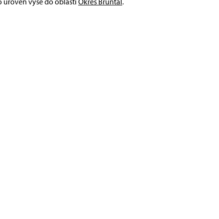
 o úroveň výše do oblasti
Okres Bruntál
.