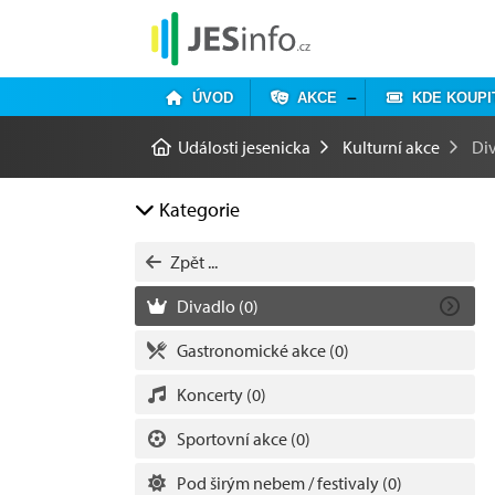
ÚVOD
AKCE
KDE KOUPI
Události jesenicka
Kulturní akce
Di
Kategorie
Zpět ...
Divadlo
(0)
Gastronomické akce
(0)
Koncerty
(0)
Sportovní akce
(0)
Pod širým nebem / festivaly
(0)