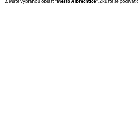
Máte vybranou oblast
"Město Albrechtice"
. Zkuste se podívat