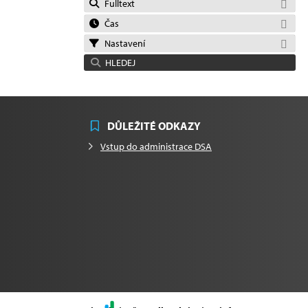
Fulltext
Čas
Nastavení
HLEDEJ
DŮLEŽITÉ ODKAZY
Vstup do administrace DSA