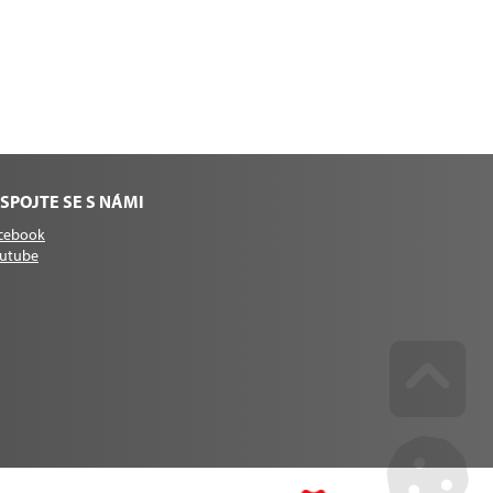
SPOJTE SE S NÁMI
cebook
utube
Go u