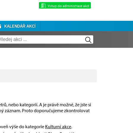
Vstup do administrace akcí
KALENDÁŘ AKCÍ
rů, nebo kategorií. A je právě možné, že jste si
dný záznam. Proto doporučujeme zkontrolovat
roveň výše do kategorie
Kulturní akce
.