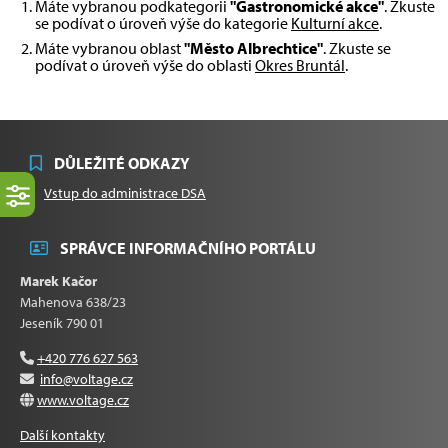
Máte vybranou podkategorii
"Gastronomické akce"
. Zkuste
se podívat o úroveň výše do kategorie
Kulturní akce
.
Máte vybranou oblast
"Město Albrechtice"
. Zkuste se
podívat o úroveň výše do oblasti
Okres Bruntál
.
DŮLEŽITÉ ODKAZY
Vstup do administrace DSA
SPRÁVCE INFORMAČNÍHO PORTÁLU
Marek Kačor
Mahenova 638/23
Jeseník 790 01
+420 776 627 563
info@voltage.cz
www.voltage.cz
Další kontakty