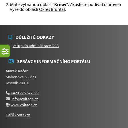
Máte vybranou oblast
"Krnov"
. Zkuste se podívat o úroveň
výše do oblasti
Okres Bruntál
.
DŮLEŽITÉ ODKAZY
Vstup do administrace DSA
SPRÁVCE INFORMAČNÍHO PORTÁLU
Marek Kačor
Mahenova 638/23
Jeseník 790 01
+420 776 627 563
info@voltage.cz
www.voltage.cz
Další kontakty