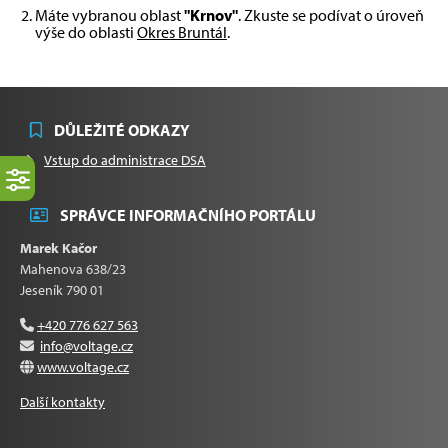
Máte vybranou oblast
"Krnov"
. Zkuste se podívat o úroveň
výše do oblasti
Okres Bruntál
.
DŮLEŽITÉ ODKAZY
Vstup do administrace DSA
SPRÁVCE INFORMAČNÍHO PORTÁLU
Marek Kačor
Mahenova 638/23
Jeseník 790 01
+420 776 627 563
info@voltage.cz
www.voltage.cz
Další kontakty