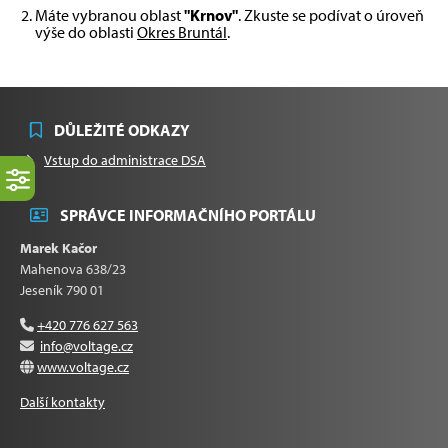
Máte vybranou oblast
"Krnov"
. Zkuste se podívat o úroveň
výše do oblasti
Okres Bruntál
.
DŮLEŽITÉ ODKAZY
Vstup do administrace DSA
SPRÁVCE INFORMAČNÍHO PORTÁLU
Marek Kačor
Mahenova 638/23
Jeseník 790 01
+420 776 627 563
info@voltage.cz
www.voltage.cz
Další kontakty