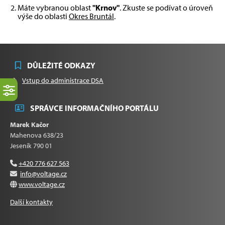
Máte vybranou oblast
"Krnov"
. Zkuste se podívat o úroveň
výše do oblasti
Okres Bruntál
.
DŮLEŽITÉ ODKAZY
Vstup do administrace DSA
SPRÁVCE INFORMAČNÍHO PORTÁLU
Marek Kačor
Mahenova 638/23
Jeseník 790 01
+420 776 627 563
info@voltage.cz
www.voltage.cz
Další kontakty