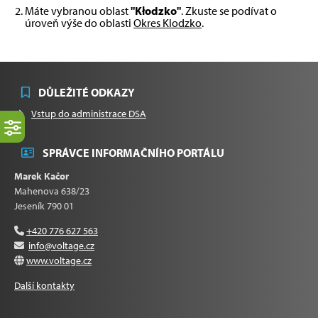
Máte vybranou oblast
"Kłodzko"
. Zkuste se podívat o
úroveň výše do oblasti
Okres Klodzko
.
DŮLEŽITÉ ODKAZY
Vstup do administrace DSA
SPRÁVCE INFORMAČNÍHO PORTÁLU
Marek Kačor
Mahenova 638/23
Jeseník 790 01
+420 776 627 563
info@voltage.cz
www.voltage.cz
Další kontakty