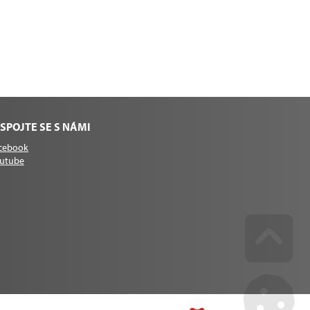
SPOJTE SE S NÁMI
cebook
utube
Go u