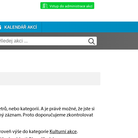
Vstup do administrace akcí
KALENDÁŘ AKCÍ
rů, nebo kategorií. A je právě možné, že jste si
dný záznam. Proto doporučujeme zkontrolovat
úroveň výše do kategorie
Kulturní akce
.