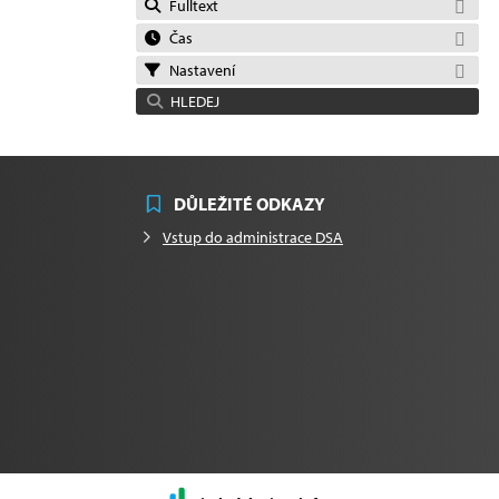
Fulltext
Čas
Nastavení
HLEDEJ
DŮLEŽITÉ ODKAZY
Vstup do administrace DSA