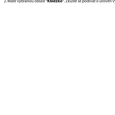
Máte vybranou oblast
"Kłodzko"
. Zkuste se podívat o úroveň v