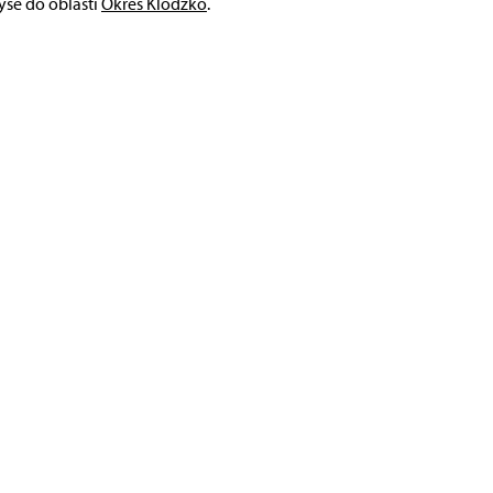
ýše do oblasti
Okres Klodzko
.