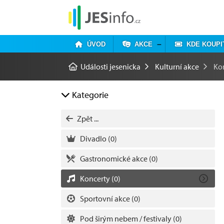
ÚVOD
AKCE
KDE KOUPI
Události jesenicka
Kulturní akce
Ko
Kategorie
Zpět ...
Divadlo
(0)
Gastronomické akce
(0)
Koncerty
(0)
Sportovní akce
(0)
Pod širým nebem / festivaly
(0)