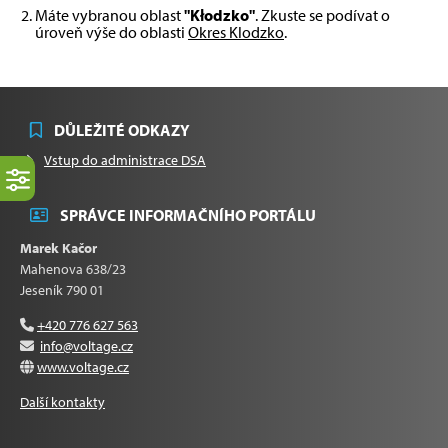
Máte vybranou oblast
"Kłodzko"
. Zkuste se podívat o
úroveň výše do oblasti
Okres Klodzko
.
DŮLEŽITÉ ODKAZY
Vstup do administrace DSA
SPRÁVCE INFORMAČNÍHO PORTÁLU
Marek Kačor
Mahenova 638/23
Jeseník 790 01
+420 776 627 563
info@voltage.cz
www.voltage.cz
Další kontakty