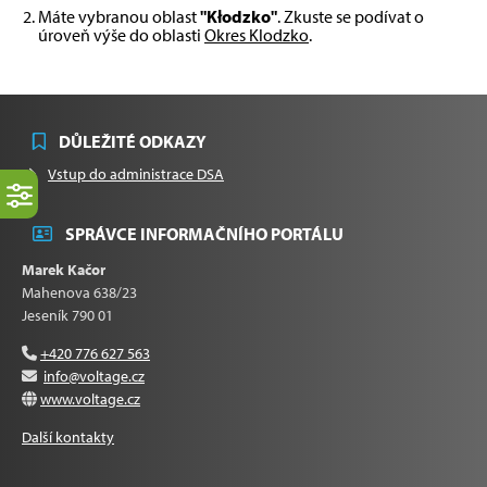
Máte vybranou oblast
"Kłodzko"
. Zkuste se podívat o
úroveň výše do oblasti
Okres Klodzko
.
DŮLEŽITÉ ODKAZY
Vstup do administrace DSA
SPRÁVCE INFORMAČNÍHO PORTÁLU
Marek Kačor
Mahenova 638/23
Jeseník 790 01
+420 776 627 563
info@voltage.cz
www.voltage.cz
Další kontakty